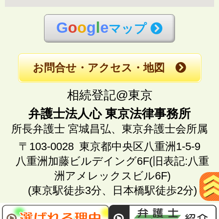
G
o
o
g
l
e
マップ
お問合せ・アクセス・地図
相続登記@東京
弁護士法人心 東京法律事務所
所長弁護士 宮城昌弘、
東京弁護士会所属
〒103-0028
東京都中央区八重洲1-5-9
八重洲加藤ビルデイング6F(旧表記:八重
洲アメレックスビル6F)
(東京駅徒歩3分、日本橋駅徒歩2分)