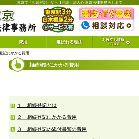
東京で『相続登記』なら【弁護士法人心 東京法律事務所】まで
お役立ち情報
費用
選ばれる理由
・Q＆A
登記にかかる費用
相続登記にかかる費用
１ 相続登記とは
２ 相続登記にかかる費用
３ 相続登記の添付書類の費用