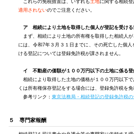
これらの免税措置は、いずれも
土地
に関する相続登
適用されない
のでご注意ください。
ア 相続により土地を取得した個人が登記を受ける
まず、相続により土地の所有権を取得した相続人が
には、令和7年３月３１日までに、その死亡した個人
ける登記については登録免許税が課されません。
イ 不動産の価額が１００万円以下の土地に係る登
相続により取得した土地の価格が１００万円以下で
くは所有権保存登記をする場合には、登録免許税を免
参考リンク：
東京法務局・相続登記の登録免許税の
５ 専門家報酬