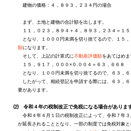
建物の価格：４，８９３，２３４円の場合
まず、土地と建物の合計額を出します。
１１，０２３，８９４＋４，８９３，２３４＝１５
となり、１０００円未満を切り捨てるので、１５，
額
になります。
そして、上記の計算式に
不動産評価額
をあてはめま
１５，９１７，０００×０.００４＝６３，６６８
となり、１００円未満を切り捨てるので、６３，６
したがって、相続登記を申請する際には、６３，６
要があります。
⑵ 令和４年の税制改正で免税になる場合がありま
令和４年４月１日の税制改正によって、令和７年３
が延長されることとなり、一部の制度では免税対象と