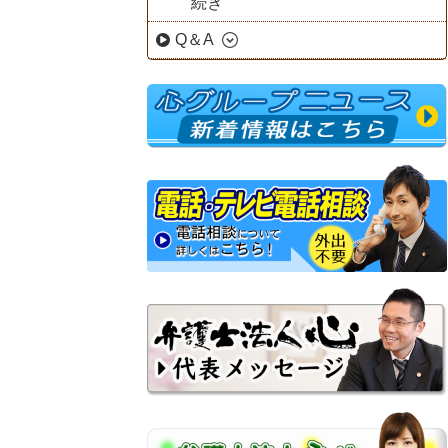
続き
Q＆A