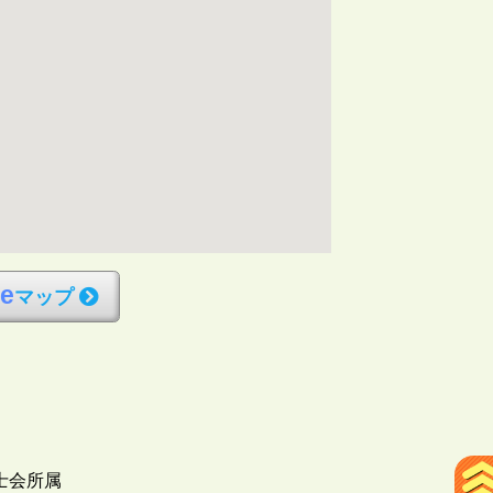
l
e
マップ
士会所属